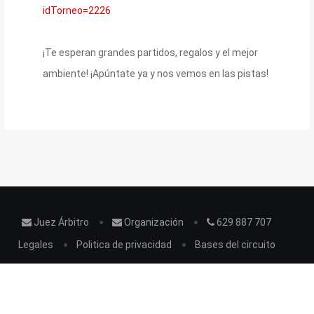
idTorneo=2226
¡Te esperan grandes partidos, regalos y el mejor
ambiente! ¡Apúntate ya y nos vemos en las pistas!
Juez Árbitro
Organización
629 887 707
Legales
Politica de privacidad
Bases del circuito
Copyright © 2025 Circuito de Pádel Mahou Cinco Estrellas -
Todos los derechos reservados.