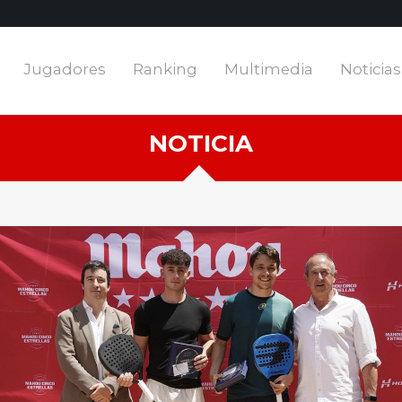
Fotos
Jugadores
Ranking
Multimedia
Noticias
uito
Area Privada
Videos
NOTICIA