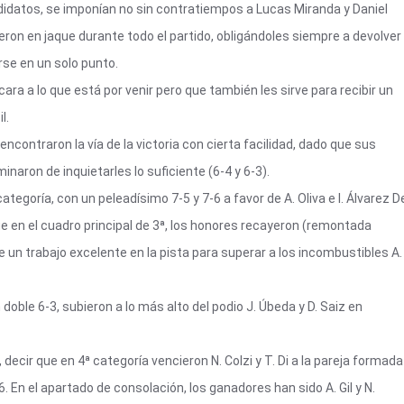
didatos, se imponían no sin contratiempos a Lucas Miranda y Daniel
eron en jaque durante todo el partido, obligándoles siempre a devolver
rse en un solo punto.
ra a lo que está por venir pero que también les sirve para recibir un
l.
ncontraron la vía de la victoria con cierta facilidad, dado que sus
inaron de inquietarles lo suficiente (6-4 y 6-3).
ategoría, con un peleadísimo 7-5 y 7-6 a favor de A. Oliva e I. Álvarez D
e en el cuadro principal de 3ª, los honores recayeron (remontada
de un trabajo excelente en la pista para superar a los incombustibles A.
 doble 6-3, subieron a lo más alto del podio J. Úbeda y D. Saiz en
decir que en 4ª categoría vencieron N. Colzi y T. Di a la pareja formada
6. En el apartado de consolación, los ganadores han sido A. Gil y N.