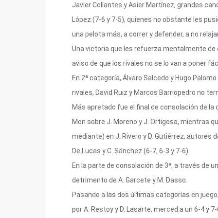
Javier Collantes y Asier Martínez, grandes can
López (7-6 y 7-5), quienes no obstante les pusi
una pelota más, a correr y defender, a no relaja
Una victoria que les refuerza mentalmente de ca
aviso de que los rivales no se lo van a poner fáci
En 2ª categoría, Álvaro Salcedo y Hugo Palomo e
rivales, David Ruiz y Marcos Barriopedro no term
Más apretado fue el final de consolación de la c
Mon sobre J. Moreno y J. Ortigosa, mientras qu
mediante) en J. Rivero y D. Gutiérrez, autores 
De Lucas y C. Sánchez (6-7, 6-3 y 7-6).
En la parte de consolación de 3ª, a través de un
detrimento de A. Garcete y M. Dasso.
Pasando a las dos últimas categorías en juego, 
por A. Restoy y D. Lasarte, merced a un 6-4 y 7-