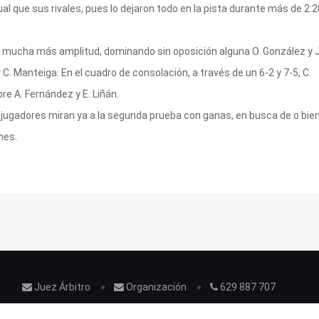
ual que sus rivales, pues lo dejaron todo en la pista durante más de 2:2
uvo mucha más amplitud, dominando sin oposición alguna O. González y J
. Manteiga. En el cuadro de consolación, a través de un 6-2 y 7-5, C.
bre A. Fernández y E. Liñán.
 jugadores miran ya a la segunda prueba con ganas, en busca de o bie
nes.
Juez Árbitro
Organización
629 887 707
Legales
Politica de privacidad
Bases del circuito