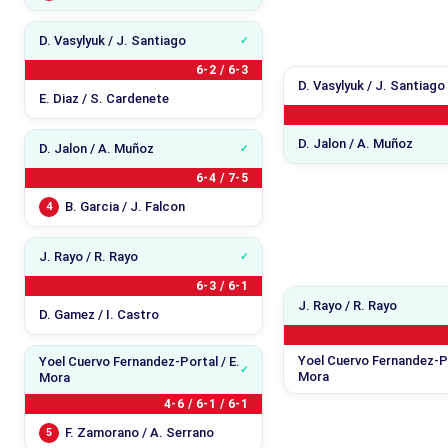
D. Vasylyuk / J. Santiago
6-2 / 6-3
D. Vasylyuk / J. Santiago
E. Diaz / S. Cardenete
D. Jalon / A. Muñoz
D. Jalon / A. Muñoz
6-4 / 7-5
B. Garcia / J. Falcon
4
J. Rayo / R. Rayo
6-3 / 6-1
J. Rayo / R. Rayo
D. Gamez / I. Castro
Yoel Cuervo Fernandez-Po
Yoel Cuervo Fernandez-Portal / E.
Mora
Mora
4-6 / 6-1 / 6-1
F. Zamorano / A. Serrano
5