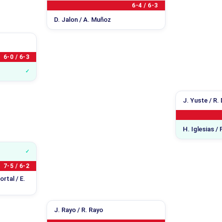
6-4 / 6-3
D. Jalon / A. Muñoz
6-0 / 6-3
J. Yuste / R.
H. Iglesias / 
7-5 / 6-2
rtal / E.
J. Rayo / R. Rayo