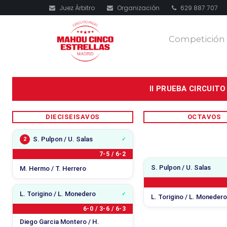
Juez Árbitro
Organización
629 887 707
Torneos
Competición
Bases del Circ
II PRUEBA CIRCUIT
DIECISEISAVOS
OCTAVOS
S. Pulpon / U. Salas
2
7-5 / 6-2
S. Pulpon / U. Salas
M. Hermo / T. Herrero
L. Torigino / L. Monedero
L. Torigino / L. Moneder
6-0 / 3-6 / 6-3
Diego Garcia Montero / H.