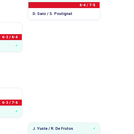
6-4 / 7-5
D. Sanz / S. Poutignat
6-3 / 6-4
6-3 / 7-6
J. Yuste / R. De Frutos