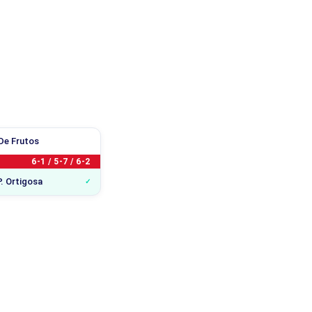
 De Frutos
6-1 / 5-7 / 6-2
P. Ortigosa