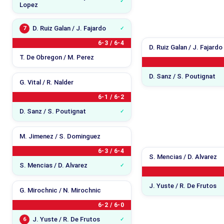
Lopez
D. Ruiz Galan / J. Fajardo
7
6-3 / 6-4
D. Ruiz Galan / J. Fajardo
T. De Obregon / M. Perez
D. Sanz / S. Poutignat
G. Vital / R. Nalder
6-1 / 6-2
D. Sanz / S. Poutignat
M. Jimenez / S. Dominguez
6-3 / 6-4
S. Mencias / D. Alvarez
S. Mencias / D. Alvarez
J. Yuste / R. De Frutos
G. Mirochnic / N. Mirochnic
6-2 / 6-0
J. Yuste / R. De Frutos
6